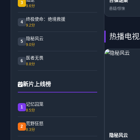
古镇谜案
3
9.6分
悬疑/惊悚
终极使命：绝境救援
4
9.2分
热播电视
隐秘风云
5
9.0分
医者无畏
6
8.8分
新片上线榜
记忆囚笼
1
8.5分
荒野狂怒
2
8.3分
隐秘风云