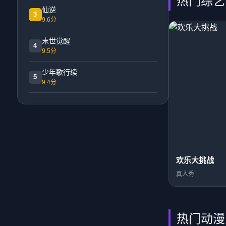
热门综艺
仙逆
3
9.6分
末世觉醒
4
9.5分
少年歌行续
5
9.4分
欢乐大挑战
真人秀
热门动漫