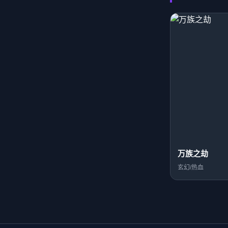
万族之劫
玄幻/热血