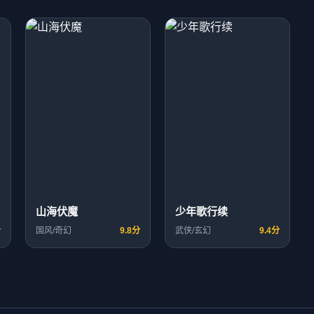
山海伏魔
少年歌行续
分
国风/奇幻
9.8分
武侠/玄幻
9.4分