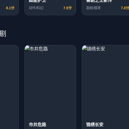
超能护卫
喜剧之王新传
8.1分
动作/科幻
7.9分
喜剧/搞笑
7.8
剧
市井危路
锦绣长安