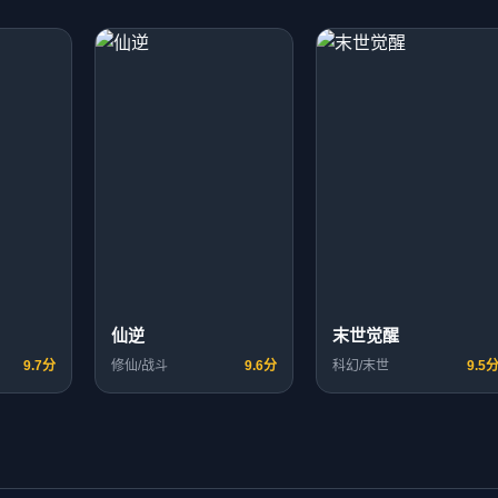
仙逆
末世觉醒
9.7分
修仙/战斗
9.6分
科幻/末世
9.5