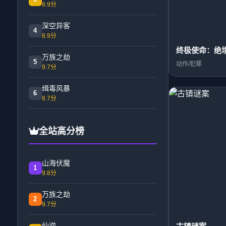
8.9分
深空异客
4
8.9分
终极使命：绝
万族之劫
5
动作/犯罪
9.7分
缉毒风暴
6
8.7分
全站高分榜
山海伏魔
1
9.8分
万族之劫
2
9.7分
仙逆