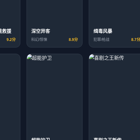
境救援
深空异客
缉毒风暴
9.2分
科幻/惊悚
8.9分
犯罪/枪战
8.7