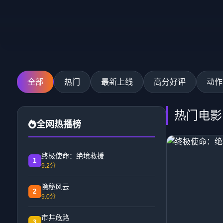
全部
热门
最新上线
高分好评
动作
热门电影
全网热播榜
终极使命：绝境救援
1
9.2分
隐秘风云
2
9.0分
市井危路
3