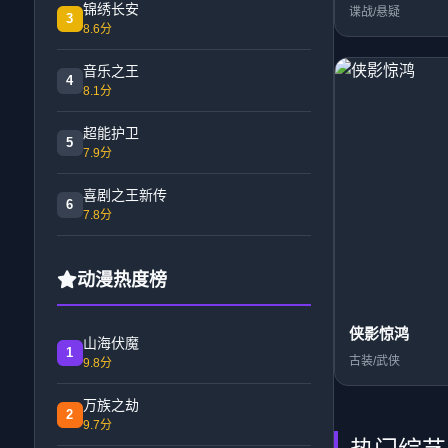
锦绣长安
谍战/悬疑
3
8.6分
音乐之王
4
8.1分
超能护卫
5
7.9分
喜剧之王新传
6
7.8分
动漫热度榜
侠影惊鸿
山海伏魔
1
古装/武侠
9.8分
万族之劫
2
9.7分