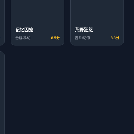
记忆囚笼
荒野狂怒
分
悬疑/科幻
8.5分
冒险/动作
8.3分